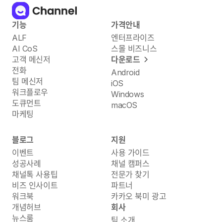
기능
가격안내
ALF
엔터프라이즈
AI CoS
스몰 비즈니스
고객 메신저
다운로드
전화
Android
팀 메신저
iOS
워크플로우
Windows
도큐먼트
macOS
마케팅
블로그
지원
이벤트
사용 가이드
성공사례
채널 캠퍼스
채널톡 사용팁
전문가 찾기
비즈 인사이트
파트너
워크북
카카오 북미 광고
개념허브
회사
뉴스룸
팀 소개