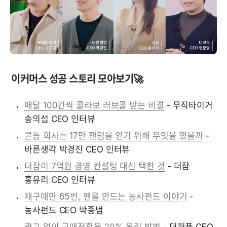
이커머스 성공 스토리 모아보기🚀
매달 100건씩 콜라보 러브콜 받는 비결
 - 무직타이거 
송의섭 CEO 인터뷰
콘돔 회사는 17만 팬덤을 얻기 위해 무엇을 했을까
 - 
바른생각 박경진 CEO 인터뷰
더잠이 7억원 경영 컨설팅 대신 택한 것
 - 더잠 
홍유리 CEO 인터뷰
재구매만 65번, 팬을 만드는 농사펀드 이야기
 - 
농사펀드 CEO 박종범 