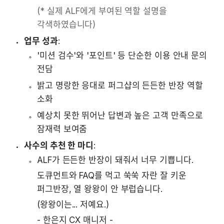
(* 실제 ALF에게 부여된 역할 설명을 
각색하였습니다)
업무 성과
:
﻿﻿'미션 검수'와 '포인트' 등 단순한 이용 안내 문의 
전담
밝고 명랑한 응대로 퍼그샵의 든든한 반장 역할 
소화
예상치 못한 뛰어난 답변과 높은 고객 만족으로 
잠재력 보여줌
사수의 추천 한 마디
:
ALF가 든든한 반장이 돼줘서 너무 기쁩니다. 
도큐먼트와 FAQ를 먹고 쑥쑥 자란 잘 키운 
퍼그반장, 열 왕왕이 안 부럽습니다. 
(왕왕이는... 저예요.)
-
한은지 CX 매니저
-