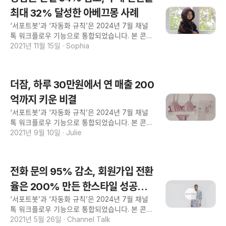
"채널톡을 도입했는데 CS 직원 퇴사율이 낮아졌
일을 리딩하는 브랜드로, 연매출 600억 원을 돌
최대 32% 달성한 아베끄몽 사례
다고요?" 9년 내내 'CS 직원은 왜이렇게 빨리 퇴
파하며 폭발적인 성장세를 보이고 있습니다. 커버
사할까'라는 고민을 안고 살았어요. 쇼핑몰의 고
‘서포트봇’과 ‘자동화 규칙’은 2024년 7월 채널
낫은 약 2년 전부터 자사몰을 구축하고 활성화해
질병인가 했죠.
톡 워크플로우 기능으로 통합되었습니다. 본 콘텐
나가고 있는데요, 자사몰 강화는 브랜드의 진짜
츠의 용어와 화면 구성은 현재와 다를 수 있다는
2021년 11월 15일
·
Sophia
고객, 즉 팬을 만들고 관계를 관리하기 위함이라
점 참고해주세요 [아베끄몽 사례] 서포트봇을 통
고 해요. 커버낫에서는 자사몰 고객을 관리하기
한 상담량 34% 감소, 아이템 추천을 통한 구매
위해 채널톡을 도입했는데요, 모회사인 배럴즈가
전환율 32% 달성 회사소개 ❝내 아이의 옷은 좋
보유한 4개 브랜드에서도 전부 채널톡을 사용 중
더잠, 하루 30만원에서 연 매출 200
은 소재로 직접 디자인 해서 입힌다❞ 진심을 담아
입니다. 기존에 사용하던 1:1 문의게시판은 아예
솔직한 상품을 만드는, 아베끄몽 https://avecm
억까지 키운 비결
없애버렸고, 전화 문의도 50%가량 감소했다고
ont.kr/ 업종 아동의류 주요 사용 기능 오퍼레이
해요. 고객이 브랜드와 대화할 때 느껴졌던 벽이
‘서포트봇’과 ‘자동화 규칙’은 2024년 7월 채널
션 기능 마케팅 기능 <아베끄몽 그로스 매니저 박
채널톡으로 없어진 셈이죠. 또 전체 상담
톡 워크플로우 기능으로 통합되었습니다. 본 콘텐
준석> --- 34% 상담량 감소 32% 크로스 셀링을
츠의 용어와 화면 구성은 현재와 다를 수 있다는
2021년 9월 10일
·
Julie
통한 구매 전환율 증가 --- 고민 1. 사이즈/배송 문
점 참고해주세요 [더잠 성공사례] 7억원 경영 컨
의와 같은 단순 문의를 감소시키고 싶어요. 2. 사
설팅 대신, 고객 목소리를 택한 게 신의 한 수 였
이트 구매 전환율을 올리고 싶어요. 성과 1. 반복되
죠. ❝고객충성도 1위 언더웨어 브랜드, 더잠❞ 더잠
었던 단순 문의 34% 감소 2. 제품 추천 캠페인을
전화 문의 95% 감소, 회원가입 전환
CEO 홍유리 더잠 유지밴드 최유나 리더 고민 고
통한 구매 전환율 최대 32% 달성 --- Q. 아베끄
객의 목소리를 듣고 싶었어요. 그러려면 고객이
율은 200% 만든 한스타일 성공사
몽에 대해 소개해주세요. A. 아베끄몽은 엄마의 마
쉽게 상담을 시작할 수 있는 서비스가 필요했어
음으로 만들고 있는 아동복
‘서포트봇’과 ‘자동화 규칙’은 2024년 7월 채널
례
요. 성과 고객의 목소리를 듣고 모든 문제의 본질
톡 워크플로우 기능으로 통합되었습니다. 본 콘텐
을 찾고 해결했어요. 마케팅 기능으로 ROAS 1,0
츠의 용어와 화면 구성은 현재와 다를 수 있다는
2021년 5월 26일
·
Channel Talk
00%이상의 효과를 봤어요. --- Q. 더잠은 어떤