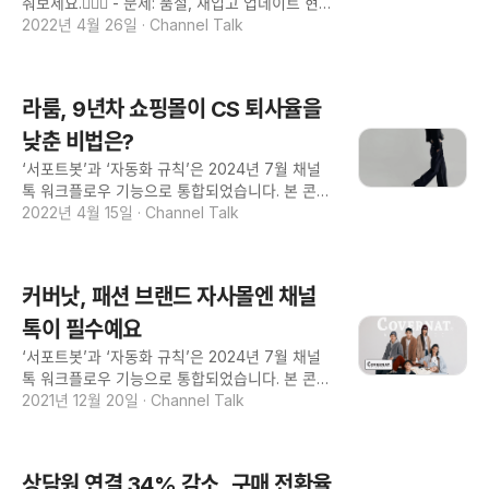
춰보세요.🙋🏻‍♀️ - 문제: 품절, 재입고 업데이트 현황
성했어요. 우알롱, 올해 300억 바라보는 스트릿
을 못받아 고객에게 잘못된 정보가 나갔다면 가장
2022년 4월 26일
·
Channel Talk
씬 신예 브랜드 75만원으로 창업, 올해 300억 목
큰 문제는 무엇일까요? 보기 1번) 담당자의 덤벙
표 우알롱의 슬로건은 ‘실제 생활을 입는다’에요.
거림😵‍💫 보기 2번) 제때 옷을 납품 안한 거래처🏭
서브컬처를 각자의 라이프 스타일로 풀어내는 역
보기 3번) 사내 메신저로 쓰고 있는 카톡 또는 네
할을 하려고 노력하는 패션 브랜드입니다. 처음
라룸, 9년차 쇼핑몰이 CS 퇴사율을
이트온📬 정답은 바로 3번입니다. 오랫동안 대부
창업비용은 75만원이었어요. 투잡, 쓰리잡 뛰면
분의 의류 쇼핑몰이 '무의식적'으로 사내 메신저
낮춘 비법은?
서 시작했죠. 볼캡을 제작해야 되는데 그 금액을
로 카카오톡, 네이트온을 쓰고 있어요.🤦🏻‍♀️ 업계가
입금하는 것에 대해서도 엄청나게 고민할 정도였
‘서포트봇’과 ‘자동화 규칙’은 2024년 7월 채널
만연한 이 관행이 왜 문제인지 그 해설이 궁금하
어요. 현재는 매해 세
톡 워크플로우 기능으로 통합되었습니다. 본 콘텐
죠? 9년간 카카오톡을 사내 메신저로 쓰다가, 최
츠의 용어와 화면 구성은 현재와 다를 수 있다는
2022년 4월 15일
·
Channel Talk
근 채널톡 팀챗을 쓴 라룸의 예시를 한번 살펴볼
점 참고해주세요. 🙋🏻‍♀️: 쇼핑몰 대표님, 요즘 하고
까요? 라룸의 고우라 이사님이 자세하게 설명해
있는 고민 맞춰볼게요! 🤦🏻‍♀️: '고객문의는 늘어나
주실 거예요! 부서는 달라도 있어도, 한 팀이니깐,
는데 CS직원이 계속 퇴사해서 불안하다' 속마음
팀챗이 필요해요 채널톡 팀챗 전엔 카카오톡을 썼
커버낫, 패션 브랜드 자사몰엔 채널
을 들킨거 같아 혹시 놀랐나요?👀 CS직원의 잦은
어요. 별 이유는 없었어요. 그냥 의류 쇼핑몰 업계
퇴사는 사실 모든 동대문의 모든 쇼핑몰의 고민이
톡이 필수예요
대부분은 카톡 아니면 네이트 온 써요. 10년째 이
죠. 9년차 여성쇼핑몰 라룸도 마찬가지에요. 하지
렇게 이어오다 보니 불편해도 그 관성에 계속 썼
‘서포트봇’과 ‘자동화 규칙’은 2024년 7월 채널
만 채널톡을 도입하고 그 고민의 마침표를 찍었어
죠. 카톡 쓸땐 CX, 물
톡 워크플로우 기능으로 통합되었습니다. 본 콘텐
요! 자세한 이야기를 고우라 대표에게 들어봤어요!
츠의 용어와 화면 구성은 현재와 다를 수 있다는
2021년 12월 20일
·
Channel Talk
채널톡으로 생긴 세 가지 변화 - CS직원의 번아
점 참고해주세요. "전체 상담의 38%는 서포트봇
웃이나 급작스러운 퇴사가 없어요 - 전화상담이
이 해결해요. 비개발자여도 쉽게 세팅할 수 있는
하루에 1~3건뿐이에요 - 교환 환불, 단순 문의 응
마케팅 캠페인으로 20% 넘는 구매전환율을 달성
대, 불만 접수 등 CS 관리를 효율적으로 해요 ---
상담원 연결 34% 감소, 구매 전환율
했습니다." 커버낫은 국내 아메리칸 캐주얼 스타