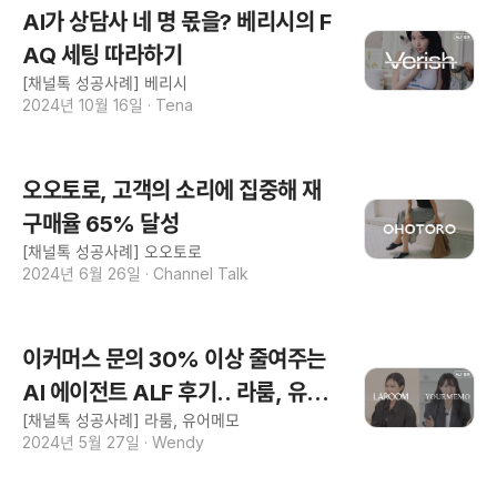
AI가 상담사 네 명 몫을? 베리시의 F
AQ 세팅 따라하기
[채널톡 성공사례] 베리시
2024년 10월 16일
·
Tena
오오토로, 고객의 소리에 집중해 재
구매율 65% 달성
[채널톡 성공사례] 오오토로
2024년 6월 26일
·
Channel Talk
이커머스 문의 30% 이상 줄여주는
AI 에이전트 ALF 후기.. 라룸, 유어
[채널톡 성공사례] 라룸, 유어메모
메모 대표
2024년 5월 27일
·
Wendy