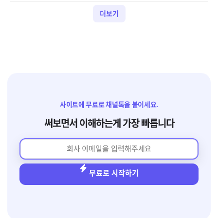
점 참고해주세요 [한스타일 성공사례] 채널톡으
브랜드인가요? 안녕하세요. 더잠은 편안한 속옷의
로 전화 문의는 95% 감소, 회원가입 전환율은 2
더보기
기준을 만드는 브랜드입니다. 고객이 자신에게 맞
00%로 만들었어요. 회사소개 ❝해외 브랜드 온라
는 속옷을 잘 찾을 수 있도록 돕고 있어요. 제가 처
인 편집몰, 한스타일❞ https://shop.ihanstyle.c
음 회사를 인수할 때, 하루 매출이 한 20~30만
om/ 업종 명품 커머스 주요 사용 기능 오퍼레이
원 정도 나오고 있었고, 인수금액도 천만 원대로
션 기능 마케팅 기능 <한스타일 퍼스널쇼퍼팀> -
낮은 밸류의 작은 회사였어요. 지금은 더잠이 MA
-- 95% 전화 문의 감소 200% 회원가입 전환율
U가 2
상승 --- 고민 반복되는 단순문의 전화상담을 줄
이고자 했어요. 쉽지만 강력한 CRM 마케팅이 필
요했어요. 성과 전화 상담이 95% 감소했어요. 캠
페인을 활용해 회원가입 전환율을 200% 상승시
사이트에 무료로 채널톡을 붙이세요.
켰어요. --- Q. 한스타일닷컴에 대해 소개해주세
요. A. 한스타일닷컴은 2016년 런칭한 온라인 럭
써보면서 이해하는게 가장 빠릅니다
셔리 쇼핑몰이예요. 초기 한스타일닷컴의 주요 고
객층은 3040이었어요. 오프라인에서 한스타일을
무료로 시작하기