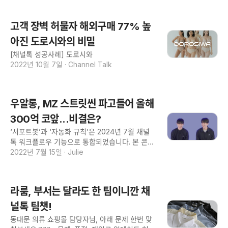
고객 장벽 허물자 해외구매 77% 높
아진 도로시와의 비밀
[채널톡 성공사례] 도로시와
2022년 10월 7일
·
Channel Talk
우알롱, MZ 스트릿씬 파고들어 올해
300억 코앞...비결은?
‘서포트봇’과 ‘자동화 규칙’은 2024년 7월 채널
톡 워크플로우 기능으로 통합되었습니다. 본 콘텐
츠의 용어와 화면 구성은 현재와 다를 수 있다는
2022년 7월 15일
·
Julie
점 참고해주세요. 3년만에 300억 바라보는 비결,
그저 고객의 피드백을 '사랑'하면 돼요. (우알롱
송정욱, 강호용 대표) - 고민: CS를 혁신하고 싶
라룸, 부서는 달라도 한 팀이니깐 채
었어요. 고객의 피드백을 얻는 소통 창구가 필요
했어요. - 성과: 채널톡 채팅상담으로 고객의 피드
널톡 팀챗!
백을 수월하게 받아요. 반품율은 50% 감소했어
동대문 의류 쇼핑몰 담당자님, 아래 문제 한번 맞
요. 마케팅 캠페인을 통해 구매전환율을 28% 달