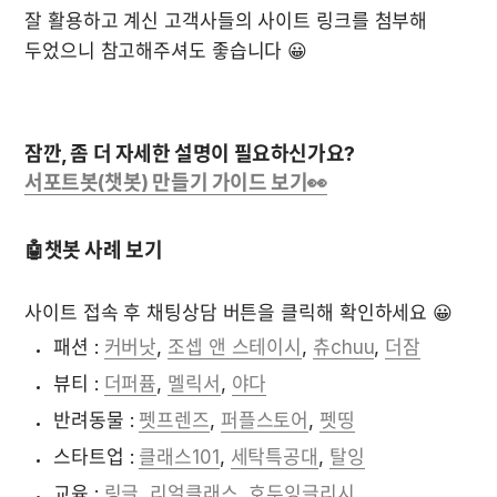
잘 활용하고 계신 고객사들의 사이트 링크를 첨부해 
두었으니 참고해주셔도 좋습니다 😀
서포트봇(챗봇) 만들기 가이드 보기
👀
🤖
챗봇 사례 보기
사이트 접속 후 채팅상담 버튼을 클릭해 확인하세요 😀 
패션 : 
커버낫
, 
조셉 앤 스테이시
, 
츄chuu
, 
더잠
뷰티 : 
더퍼퓸
, 
멜릭서
, 
야다
반려동물 : 
펫프렌즈
, 
퍼플스토어
, 
펫띵
스타트업 : 
클래스101
, 
세탁특공대
, 
탈잉
교육 : 
링글
, 
리얼클래스
, 
호두잉글리시 