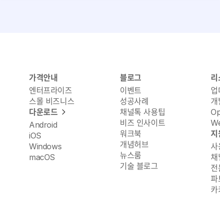
가격안내
블로그
리
엔터프라이즈
이벤트
업
스몰 비즈니스
성공사례
개
다운로드
채널톡 사용팁
O
비즈 인사이트
We
Android
워크북
지
iOS
개념허브
Windows
사
뉴스룸
macOS
채
기술 블로그
전
파
카