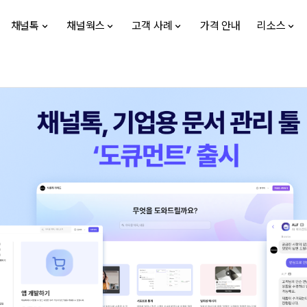
채널톡
채널웍스
고객 사례
가격 안내
리소스