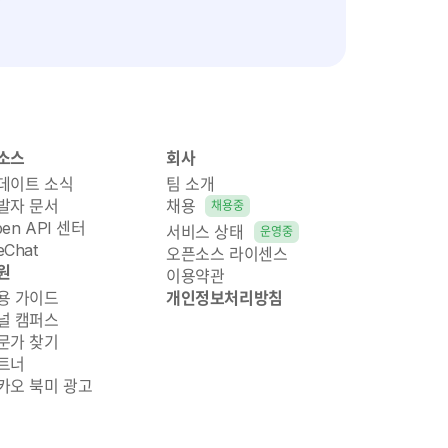
소스
회사
데이트 소식
팀 소개
발자 문서
채용
채용중
pen API 센터
서비스 상태
운영중
Chat
오픈소스 라이센스
원
이용약관
용 가이드
개인정보처리방침
널 캠퍼스
문가 찾기
트너
카오 북미 광고