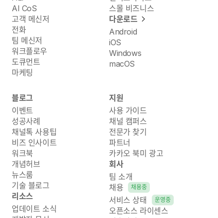
AI CoS
스몰 비즈니스
고객 메신저
다운로드
전화
Android
팀 메신저
iOS
워크플로우
Windows
도큐먼트
macOS
마케팅
블로그
지원
이벤트
사용 가이드
성공사례
채널 캠퍼스
채널톡 사용팁
전문가 찾기
비즈 인사이트
파트너
워크북
카카오 북미 광고
개념허브
회사
뉴스룸
팀 소개
기술 블로그
채용
채용중
리소스
서비스 상태
운영중
업데이트 소식
오픈소스 라이센스