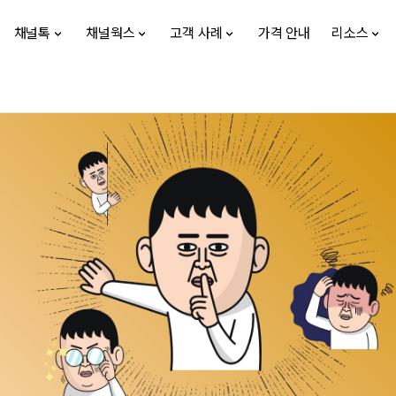
채널톡
채널웍스
고객 사례
가격 안내
리소스