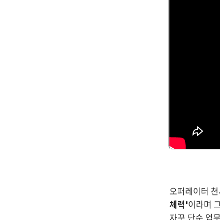
오퍼레이터 천
체력'
이라며 그
자꾸 단순 업