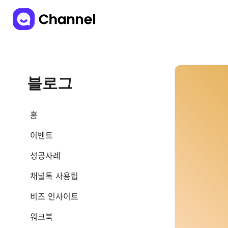
블로그
홈
이벤트
성공사례
채널톡 사용팁
비즈 인사이트
워크북