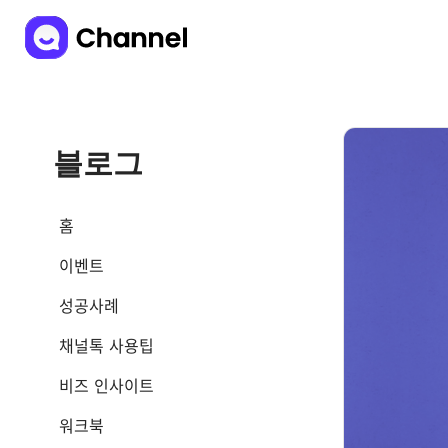
블로그
홈
이벤트
성공사례
채널톡 사용팁
비즈 인사이트
워크북