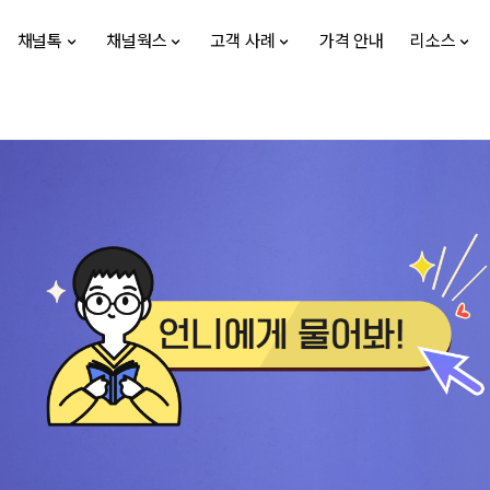
채널톡
채널웍스
고객 사례
가격 안내
리소스