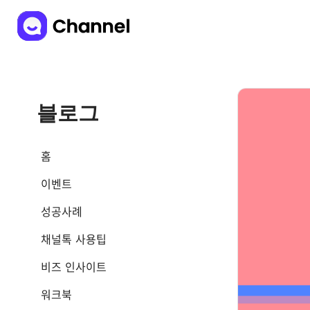
블로그
홈
이벤트
성공사례
채널톡 사용팁
비즈 인사이트
워크북