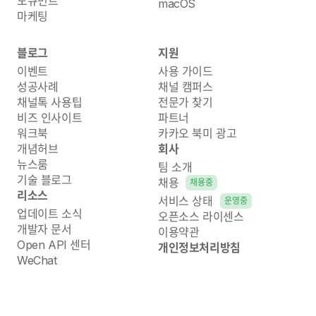
도큐먼트
macOS
마케팅
블로그
지원
이벤트
사용 가이드
성공사례
채널 캠퍼스
채널톡 사용팁
전문가 찾기
비즈 인사이트
파트너
워크북
카카오 북미 광고
개념허브
회사
뉴스룸
팀 소개
기술 블로그
채용
채용중
리소스
서비스 상태
운영중
업데이트 소식
오픈소스 라이센스
개발자 문서
이용약관
Open API 센터
개인정보처리방침
WeChat