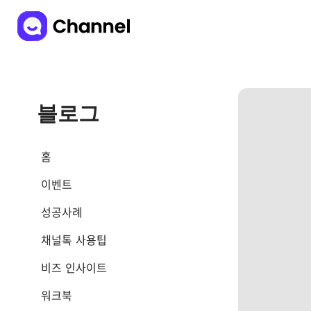
블로그
홈
이벤트
성공사례
채널톡 사용팁
비즈 인사이트
워크북