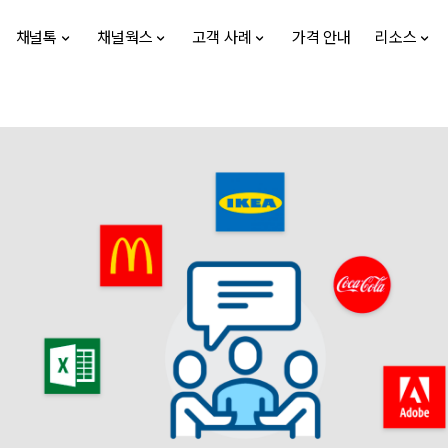
채널톡
채널웍스
고객 사례
가격 안내
리소스